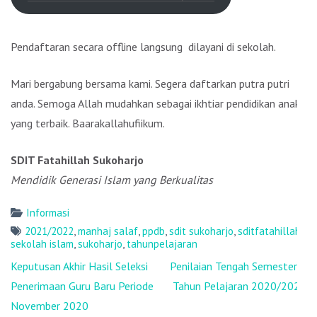
Pendaftaran secara offline langsung dilayani di sekolah.
Mari bergabung bersama kami. Segera daftarkan putra putri
anda. Semoga Allah mudahkan sebagai ikhtiar pendidikan anak
yang terbaik. Baarakallahufiikum.
SDIT Fatahillah Sukoharjo
Mendidik Generasi Islam yang Berkualitas
Informasi
2021/2022
,
manhaj salaf
,
ppdb
,
sdit sukoharjo
,
sditfatahillah
,
sekolah islam
,
sukoharjo
,
tahunpelajaran
Post
Keputusan Akhir Hasil Seleksi
Penilaian Tengah Semester 2
navigation
Penerimaan Guru Baru Periode
Tahun Pelajaran 2020/2021
November 2020