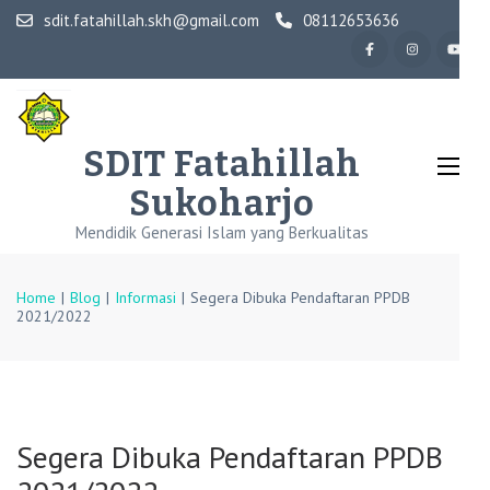
Skip
sdit.fatahillah.skh@gmail.com
08112653636
to
content
(Press
Enter)
SDIT Fatahillah
Sukoharjo
Mendidik Generasi Islam yang Berkualitas
Home
|
Blog
|
Informasi
|
Segera Dibuka Pendaftaran PPDB
2021/2022
Segera Dibuka Pendaftaran PPDB