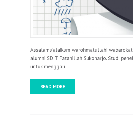
Assalamu’alaikum warohmatullahi wabarokatuh
alumni SDIT Fatahillah Sukoharjo. Studi pene
untuk menggali …
READ MORE