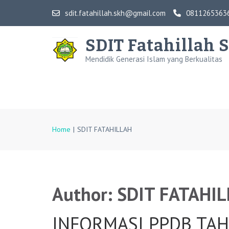
Skip
sdit.fatahillah.skh@gmail.com
0811265363
to
content
SDIT Fatahillah 
(Press
Mendidik Generasi Islam yang Berkualitas
Enter)
Home
|
SDIT FATAHILLAH
Author:
SDIT FATAHI
INFORMASI PPDB TAH