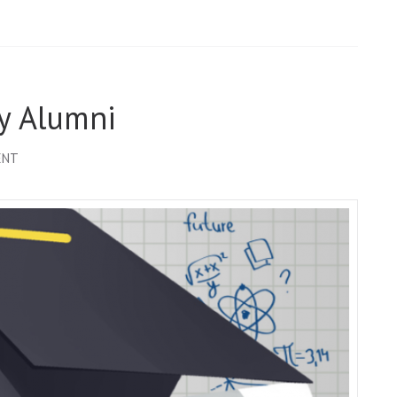
y Alumni
ENT
ON
KUESIONER
TRACER
STUDY
ALUMNI