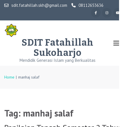
Skip
sdit.fatahillah.skh@gmail.com
08112653636
to
content
(Press
Enter)
SDIT Fatahillah
Sukoharjo
Mendidik Generasi Islam yang Berkualitas
Home
|
manhaj salaf
Tag:
manhaj salaf