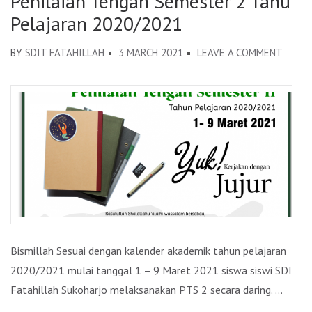
Penilaian Tengah Semester 2 Tahun
Pelajaran 2020/2021
BY
SDIT FATAHILLAH
3 MARCH 2021
LEAVE A COMMENT
ON
PENIL
TENG
SEME
2
TAHU
PELAJ
2020/
Bismillah Sesuai dengan kalender akademik tahun pelajaran
2020/2021 mulai tanggal 1 – 9 Maret 2021 siswa siswi SDIT
Fatahillah Sukoharjo melaksanakan PTS 2 secara daring. …