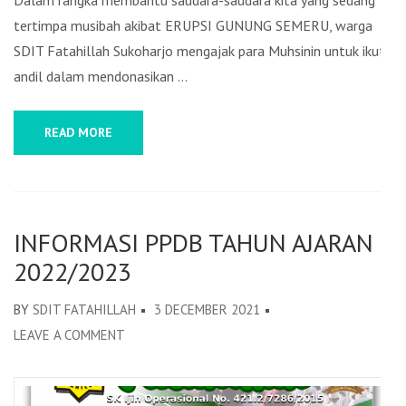
Dalam rangka membantu saudara-saudara kita yang sedang
tertimpa musibah akibat ERUPSI GUNUNG SEMERU, warga
SDIT Fatahillah Sukoharjo mengajak para Muhsinin untuk ikut
andil dalam mendonasikan …
READ MORE
INFORMASI PPDB TAHUN AJARAN
2022/2023
BY
SDIT FATAHILLAH
3 DECEMBER 2021
LEAVE A COMMENT
ON
INFORMASI
PPDB