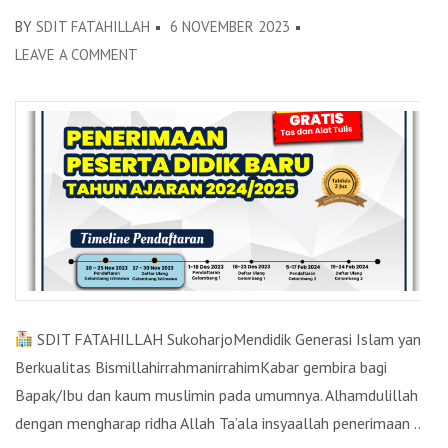
BY
SDIT FATAHILLAH
6 NOVEMBER 2023
LEAVE A COMMENT
ON
INFORMASI
PPDB
TAHUN
AJARAN
2024/2025
SDIT FATAHILLAH SukoharjoMendidik Generasi Islam yang
Berkualitas BismillahirrahmanirrahimKabar gembira bagi
Bapak/Ibu dan kaum muslimin pada umumnya. Alhamdulillah
dengan mengharap ridha Allah Ta’ala insyaallah penerimaan …