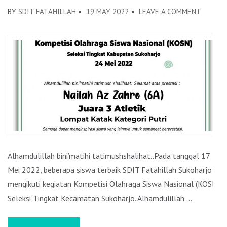
BY
SDIT FATAHILLAH
19 MAY 2022
LEAVE A COMMENT
ON
KEJUAR
KOMPET
OLAHR
SISWA
NASION
(KOSN)
2022
Alhamdulillah bini’matihi tatimushshalihat..Pada tanggal 17
Mei 2022, beberapa siswa terbaik SDIT Fatahillah Sukoharjo
mengikuti kegiatan Kompetisi Olahraga Siswa Nasional (KOSN)
Seleksi Tingkat Kecamatan Sukoharjo. Alhamdulillah …