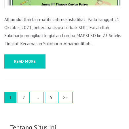
2021
Alhamdulillah bini’matihi tatimushshalihat..Pada tanggal 21
Oktober 2021, beberapa siswa terbaik SDIT Fatahillah
Sukoharjo mengikuti kegiatan Lomba MAPSI SD ke 23 Seleksi
Tingkat Kecamatan Sukoharjo. Alhamdulillah …
READ MORE
Posts
Page
1
Page
2
…
Page
5
>>
navigation
Tentang Situs Ini