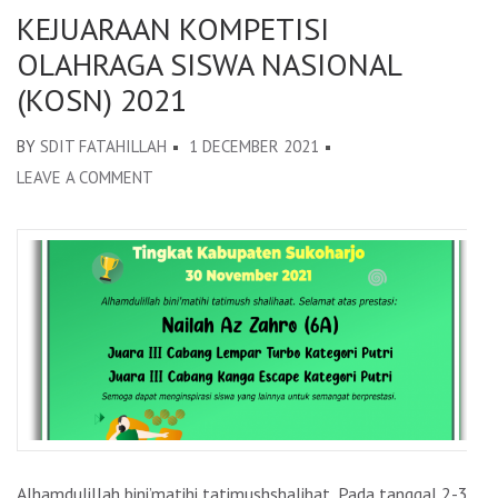
KEJUARAAN KOMPETISI
OLAHRAGA SISWA NASIONAL
(KOSN) 2021
BY
SDIT FATAHILLAH
1 DECEMBER 2021
LEAVE A COMMENT
ON
KEJUARAAN
KOMPETISI
OLAHRAGA
SISWA
NASIONAL
(KOSN)
2021
Alhamdulillah bini’matihi tatimushshalihat..Pada tanggal 2-3