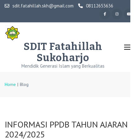
Skip
sdit.fatahillah.skh@gmail.com
08112653636
to
content
(Press
Enter)
SDIT Fatahillah
Sukoharjo
Mendidik Generasi Islam yang Berkualitas
Home
|
Blog
INFORMASI PPDB TAHUN AJARAN
2024/2025