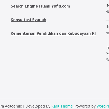
I
Search Engine Islami Yufid.com
N
Konsultasi Syariah
I
Kementerian Pendidikan dan Kebudayaan RI
N
K
N
MA
Rara Academic | Developed By
Rara Theme
. Powered by
WordPr