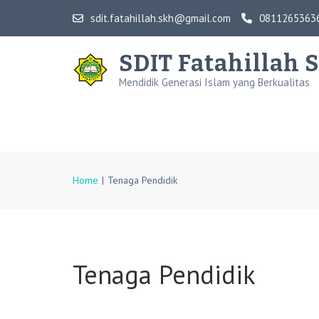
Skip
sdit.fatahillah.skh@gmail.com
0811265363
to
content
SDIT Fatahillah 
(Press
Mendidik Generasi Islam yang Berkualitas
Enter)
Home
|
Tenaga Pendidik
Tenaga Pendidik