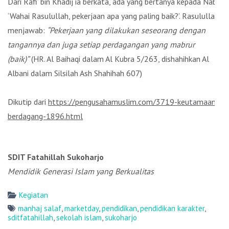
Dari Rafi’ bin Khadij ia berkata, ada yang bertanya kepada Nabi:
‘Wahai Rasulullah, pekerjaan apa yang paling baik?’. Rasulullah
menjawab:
“Pekerjaan yang dilakukan seseorang dengan
tangannya dan juga setiap perdagangan yang mabrur
(baik)”
(HR. Al Baihaqi dalam Al Kubra 5/263, dishahihkan Al
Albani dalam Silsilah Ash Shahihah 607)
Dikutip dari
https://pengusahamuslim.com/3719-keutamaan-
berdagang-1896.html
SDIT Fatahillah Sukoharjo
Mendidik Generasi Islam yang Berkualitas
Kegiatan
manhaj salaf
,
marketday
,
pendidikan
,
pendidikan karakter
,
sditfatahillah
,
sekolah islam
,
sukoharjo