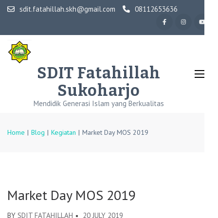
Skip
sdit.fatahillah.skh@gmail.com
08112653636
to
content
(Press
Enter)
SDIT Fatahillah
Sukoharjo
Mendidik Generasi Islam yang Berkualitas
Home
|
Blog
|
Kegiatan
|
Market Day MOS 2019
Market Day MOS 2019
BY
SDIT FATAHILLAH
20 JULY 2019