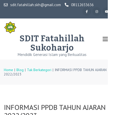
Skip
sdit.fatahillah.skh@gmail.com
08112653636
to
content
(Press
Enter)
SDIT Fatahillah
Sukoharjo
Mendidik Generasi Islam yang Berkualitas
Home
|
Blog
|
Tak Berkategori
|
INFORMASI PPDB TAHUN AJARAN
2022/2023
INFORMASI PPDB TAHUN AJARAN