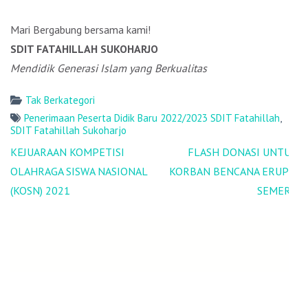
Mari Bergabung bersama kami!
SDIT FATAHILLAH SUKOHARJO
Mendidik Generasi Islam yang Berkualitas
Tak Berkategori
Penerimaan Peserta Didik Baru 2022/2023 SDIT Fatahillah
,
SDIT Fatahillah Sukoharjo
Post
KEJUARAAN KOMPETISI
FLASH DONASI UNTUK
navigation
OLAHRAGA SISWA NASIONAL
KORBAN BENCANA ERUPSI
(KOSN) 2021
SEMERU