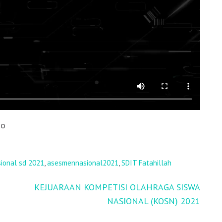
jo
ional sd 2021
,
asesmennasional2021
,
SDIT Fatahillah
KEJUARAAN KOMPETISI OLAHRAGA SISWA
NASIONAL (KOSN) 2021