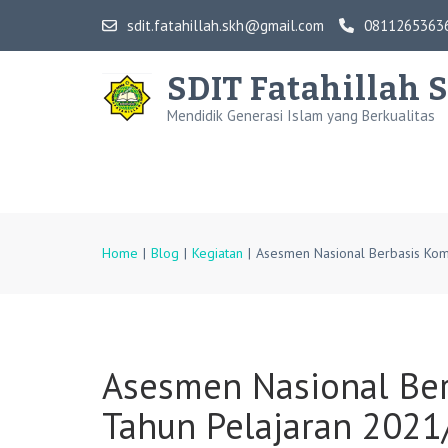
Skip
sdit.fatahillah.skh@gmail.com
0811265363
to
content
SDIT Fatahillah 
(Press
Mendidik Generasi Islam yang Berkualitas
Enter)
Home
|
Blog
|
Kegiatan
|
Asesmen Nasional Berbasis Kom
Asesmen Nasional Be
Tahun Pelajaran 202