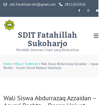
Skip
sdit.fatahillah.skh@gmail.com
08112653636
to
content
(Press
Enter)
SDIT Fatahillah
Sukoharjo
Mendidik Generasi Islam yang Berkualitas
Home
|
Blog
|
Testimoni
|
Wali Siswa Abdurrazaq Azzaidan – Aquari
Rechta – Dosen Univet Bantara Sukoharjo
Wali Siswa Abdurrazaq Azzaidan –