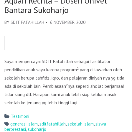
Aquari Rechta – Dosen Univet
Bantara Sukoharjo
BY
SDIT FATAHILLAH
6 NOVEMBER 2020
Saya mempercayai SDIT Fatahillah sebagai fasilitator
pendidikan anak saya karena program² yang ditawarkan oleh
sekolah berupa tahfidz, iqro, dan pelajaran diniyah nya yg tidak
ada di sekolah lain. Pembiasaan²nya seperti sholat berjamaah,
tidur siang dll. Harapan kami anak lebih siap ketika masuk
sekolah ke jenjang yg lebih tinggi lagi.
Testimoni
generasi islam
,
sditfatahillah
,
sekolah islam
,
siswa
berprestasi
,
sukoharjo