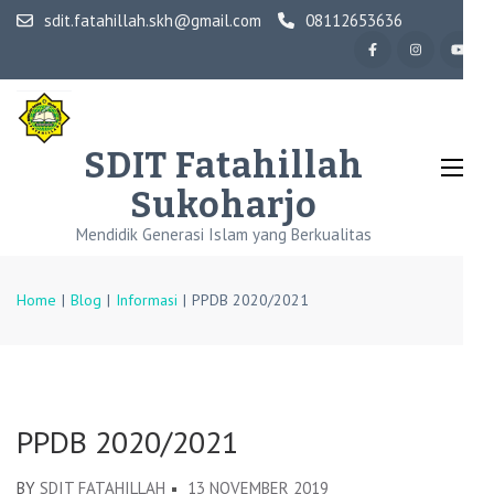
Skip
sdit.fatahillah.skh@gmail.com
08112653636
to
content
(Press
Enter)
SDIT Fatahillah
Sukoharjo
Mendidik Generasi Islam yang Berkualitas
Home
|
Blog
|
Informasi
|
PPDB 2020/2021
PPDB 2020/2021
BY
SDIT FATAHILLAH
13 NOVEMBER 2019