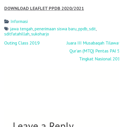
DOWNLOAD LEAFLET PPDB 2020/2021
Informasi
jawa tengah
,
penerimaan siswa baru
,
ppdb
,
sdit
,
sditfatahillah
,
sukoharjo
Post
Outing Class 2019
Juara III Musabaqah Tilawatil
navigation
Qur’an (MTQ) Pentas PAI SD
Tingkat Nasional 2018
Leave a Reply