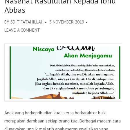
Nasehat Rasulullah Kepada Ibnu
Abbas
BY
SDIT FATAHILLAH
5 NOVEMBER 2019
LEAVE A COMMENT
ON
NASEHAT
RASULULLAH
KEPADA
IBNU
ABBAS
Anak yang berkepribadian kuat serta berkarakter baik
merupakan dambaan setiap orang tua. Berbagai macam cara
diupayakan untuk melatih anak mempunyai sikap yang