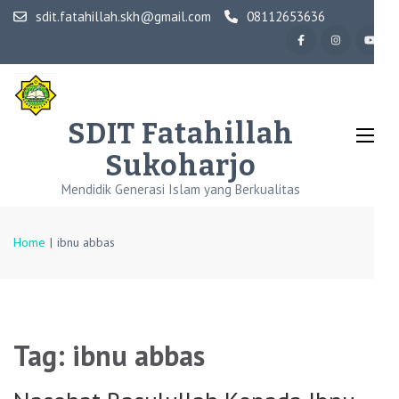
Skip
sdit.fatahillah.skh@gmail.com
08112653636
to
content
(Press
Enter)
SDIT Fatahillah
Sukoharjo
Mendidik Generasi Islam yang Berkualitas
Home
|
ibnu abbas
Tag:
ibnu abbas