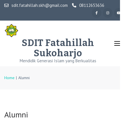
Skip
sdit.fatahillah.skh@gmail.com
08112653636
to
content
(Press
Enter)
SDIT Fatahillah
Sukoharjo
Mendidik Generasi Islam yang Berkualitas
Home
|
Alumni
Alumni